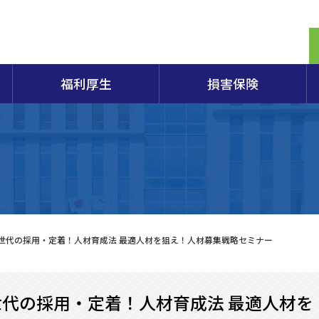
福利厚生
損害保険
定期相談
商検定試験2026年度日程のご案内
生命共済「スワン共済」
保険制度概要パンフレット
提携電子証明書の割引販売制度のご案内
商工会議所とは
経営
容器
組織
エキスパートバンク
各種検定試験の概要・申込・合格発表など
会員向け保険制度
原産地証明
入会のごあんない
小規
アク
重要事項説明書
営セーフティ共済(中小企業倒産防止共済)
田商工会議所100年の軌跡
部会
第173回日商簿記検定試験案内
特定退職金共済
総合
173回簿記検定申込書
マル経融資制度
青年部
女性
酒田市「企業支援制度」（酒田市のHPへリンク）
個人情報保護方針
経営
Ｚ世代の採用・定着！人材育成法 最適人材を狙え！人材募集戦略セミナー
商工会議所の検定試験
山形県商工業振興資金融資制度（山形県のHPへリンク）
やまがたチャレンジ創業応援
世代の採用・定着！人材育成法 最適人材を