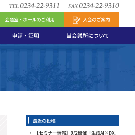
会議室・ホールのご利用
入会のご案内
申請・証明
当会議所について
安定特別相談室
包装リサイクル
図・会員数
模企業共済
セスマップ
新アクサの付帯サービス
からのお知らせ
第237回珠算能力検定試験要項･申込用紙
火災共済
会
発達支援計画
最近の投稿
【セミナー情報】9/2開催「生成AI×DX」