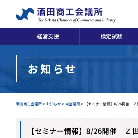
経営支援
検定試験
日
お知らせ
当会議所について
申請・証明
経営支援
検定試験
福利厚生
損害保険
経
酒
酒田商工会議所
>
お知らせ
>
当会議所
>
【セミナー情報】8/26開催 
【セミナー情報】8/26開催 Ｚ