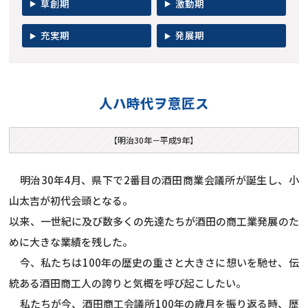
草創期
激動期
充実期
発展期
人ハ時代ヲ意匠ス
【明治30年－平成9年】
明治30年4月、県下で2番目の酒田商業会議所が誕生し、小
山太吉が初代会頭となる。
以来、一世紀に及び数多くの先達たちが酒田の商工業発展のた
めに大きな業績を残した。
今、私たちは100年の歴史の重さと大きさに想いを馳せ、伝
統ある酒田商工人の誇りと気概を呼び起こしたい。
私たちが今、酒田商工会議所100年の歳月を振り返る時、歴