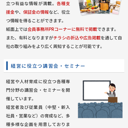
立つ有益な情報が満載。
各種支
援金
や、
保証金の情報
など、役立
つ情報を得ることができます。
紙面上では
会員事務所PRコーナーに無料で掲載
できます。
また、有料となりますが
チラシの折込や広告掲載
を通して自
社の取り組みをより広く周知することが可能です。
経営に役立つ講習会・セミナー
経営や人材育成に役立つ各種専
門分野の講習会・セミナーを開
催しています。
経営者及び従業員（中堅・新入
社員・営業など）の育成など、多
種多様な企画を用意しておりま