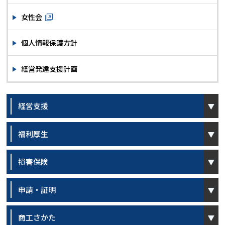
女性会
個人情報保護方針
経営発達支援計画
open
経営支援
open
福利厚生
open
損害保険
open
申請・証明
open
商工さかた