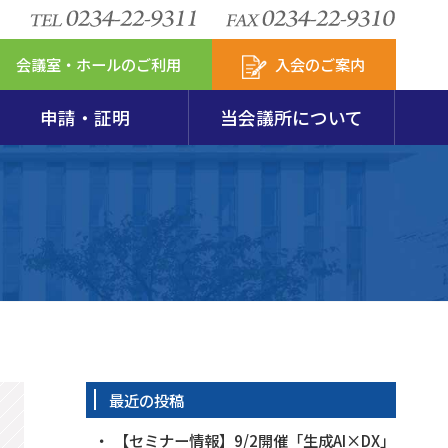
会議室・ホールのご利用
入会のご案内
申請・証明
当会議所について
安定特別相談室
包装リサイクル
図・会員数
模企業共済
セスマップ
新アクサの付帯サービス
からのお知らせ
第237回珠算能力検定試験要項･申込用紙
火災共済
会
発達支援計画
最近の投稿
【セミナー情報】9/2開催「生成AI×DX」