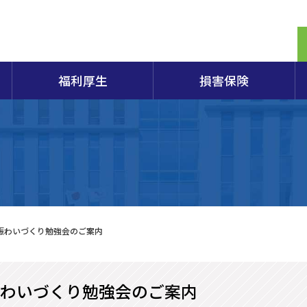
福利厚生
損害保険
定期相談
商検定試験2026年度日程のご案内
生命共済「スワン共済」
保険制度概要パンフレット
提携電子証明書の割引販売制度のご案内
商工会議所とは
経営
容器
組織
エキスパートバンク
各種検定試験の概要・申込・合格発表など
会員向け保険制度
原産地証明
入会のごあんない
小規
アク
重要事項説明書
営セーフティ共済(中小企業倒産防止共済)
田商工会議所100年の軌跡
部会
第173回日商簿記検定試験案内
特定退職金共済
総合
173回簿記検定申込書
マル経融資制度
青年部
女性
酒田市「企業支援制度」（酒田市のHPへリンク）
個人情報保護方針
経営
賑わいづくり勉強会のご案内
商工会議所の検定試験
山形県商工業振興資金融資制度（山形県のHPへリンク）
やまがたチャレンジ創業応援
わいづくり勉強会のご案内