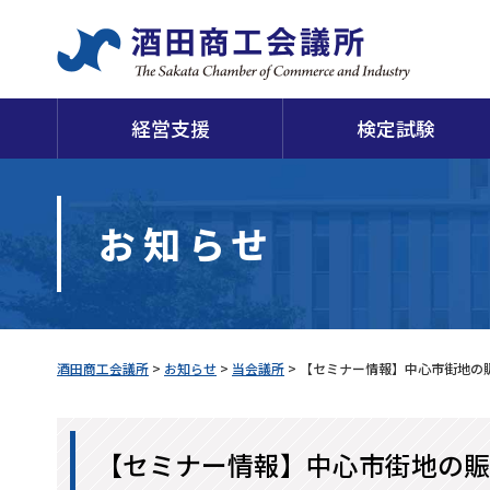
経営支援
検定試験
日
お知らせ
当会議所について
申請・証明
経営支援
検定試験
福利厚生
損害保険
経
酒
酒田商工会議所
>
お知らせ
>
当会議所
>
【セミナー情報】中心市街地の
【セミナー情報】中心市街地の賑