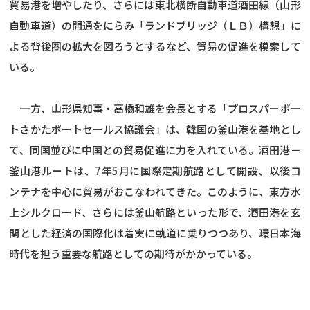
貿易港を増やしたり、さらには東北横断自動車道酒田線（山形
自動車道）の開通をにらみ「ランドブリッジ（ＬＢ）構想」に
よる背後圏の拡大を図ろうとするなど、貿易の促進を模索して
いる。
一方、山形県知事・高橋和雄を会長とする「プロスパーポー
トさかたポートセールス協議会」は、韓国の釜山港を基地とし
て、同国並びに中国との貿易促進に力を入れている。酒田港－
釜山港ルートは、7年5月に国際定期航路として開設、以後コ
ンテナを中心に貿易がおこなわれてきた。このように、東方水
上シルクロード、さらには釜山航路といった形で、酒田港を玄
関とした経済の国際化は着実に軌道に乗りつつあり、環日本海
時代を担う重要な航路としての期待がかかっている。