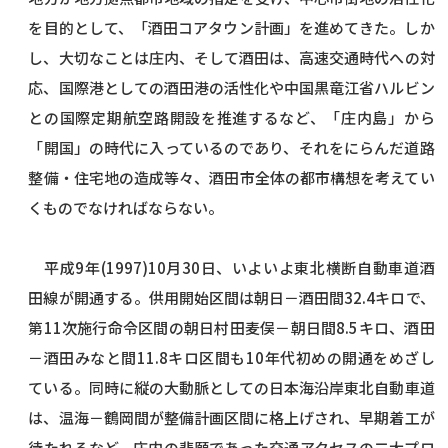
を目的として、「酒田コアタウン計画」を進めてきた。しか
し、大切なことは庄内、そして酒田は、高速交通時代への対
応、国際港としての酒田港の活性化や中国黒竜江省ハルビン
との国際定期航空路開設を推進するなど、「庄内島」から
「開国」の時代に入っているのであり、それをにらんだ道路
整備・住宅地の造成等々、酒田市全体の都市構想を考えてい
くものでなければならない。
平成9年(1997)10月30日、いよいよ東北横断自動車道酒
田線が開通する。供用開始区間は朝日－酒田間32.4キロで、
第11次施行命令区間の朝日村田麦俣－朝日間8.5キロ、酒田
－酒田みなと間11.8キロ区間も10年代初めの開通をめざし
ている。同時に縦の大動脈としての日本海沿岸東北自動車道
は、温海－鶴岡間が整備計画区間に格上げされ、早期着工が
待たれるなど、庄内の悲願であった交通アクセスの二大プロ