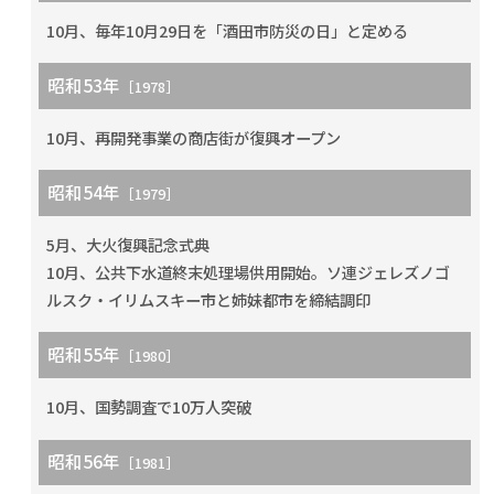
10月、毎年10月29日を「酒田市防災の日」と定める
昭和53年
［1978］
10月、再開発事業の商店街が復興オープン
昭和54年
［1979］
5月、大火復興記念式典
10月、公共下水道終末処理場供用開始。ソ連ジェレズノゴ
ルスク・イリムスキー市と姉妹都市を締結調印
昭和55年
［1980］
10月、国勢調査で10万人突破
昭和56年
［1981］