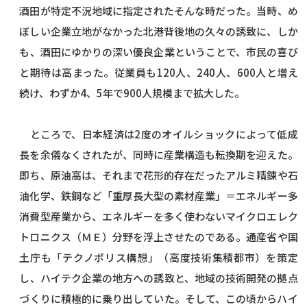
酒田が特定不況地域に指定されたそんな時だった。当時、め
ぼしい企業立地がなかった北港背後地の久々の誘致に、しか
も、酒田にゆかりの深い優良企業ということで、市民の喜び
と期待は高まった。従業員も120人、240人、600人と増え
続け、わずか4、5年で900人規模まで拡大した。
ところで、日本経済は2度のオイルショックによって低成
長を余儀なくされたが、同時に産業構造も転換期を迎えた。
即ち、原油高は、それまで花形的存在だったアルミ精錬や石
油化学、鉄鋼など「重厚長大型の素材産業」＝エネルギー多
消費型産業から、エネルギーを多く使わないマイクロエレク
トロニクス（ＭＥ）分野を浮上させたのである。通産省や国
土庁も「テクノポリス構想」（高度技術集積都市）を策定
し、ハイテク企業の地方への誘致と、地域の技術開発の拠点
づくりに積極的に乗り出していた。そして、この頃からハイ