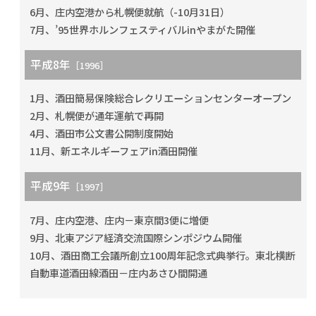
6月、庄内空港から札幌便就航（-10月31日）
7月、’95世界ホルンフェスティバルinやまがた開催
平成8年
［1996］
1月、酒田簡易保険総合レクリエーションセンターオープン
2月、札幌便が通年運航で再開
4月、酒田市公文書公開制度開始
11月、新エネルギーフェアin酒田開催
平成9年
［1997］
7月、庄内空港、庄内－東京間3便に増便
9月、北東アジア経済交流国際シンポジウム開催
10月、酒田商工会議所創立100周年記念式典挙行。東北横断
自動車道酒田線酒田－庄内あさひ間開通