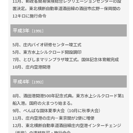
11月、郵政省簡易保険総合レクリエーションセンターの設
置決定。東北横断自動車道酒田線の酒田市広野－保岡間の
12キロに施行命令
平成3年
［1991］
5月、庄内バイオ研修センター竣工式
5月、東方水上シルクロード開設調印
7月、とびしまマリンプラザ竣工式。国体記念体育館完成
10月、庄内空港開港
平成4年
［1992］
8月、酒田港開港500年記念式典。東方水上シルクロード第1
船入港。国府の火まつり始まる。
9月、べんばな国体夏季大会（10月に秋季大会）
11月、庄内空港の庄内－東京間が2便に増便
12月、東北横断自動車道酒田線庄内空港インターチェンジ
（仮称）の連結許可・施行命令