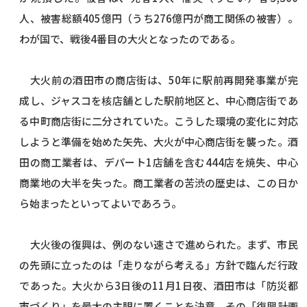
人、被害総額405億円（うち276億円が商工関係の被害）。
わが国で、戦後4番目の大火となったのである。
大火前の酒田市の商店街は、50年に駅前再開発事業が完
成し、ジャスコを核店舗とした駅前地区と、中心商店街であ
る中町商店街に二分されていた。こうした環境の変化に対応
しようと準備を始めた矢先、大火が中心商店街を襲った。酒
田の商工業者は、デパート1店舗を含む444店を焼失、中心
商業地の大半を失った。商工業者の苦渋の歴史は、この日か
ら始まったといってよいであろう。
大火後の復興は、例のない速さで進められた。まず、市民
の先頭に立ったのは「走りながら考える」方針で臨んだ行政
であった。大火から3日後の11月1日夜、酒田市は「防災都
市づくり」を最大の主眼に置くことを決意、その「復興計画