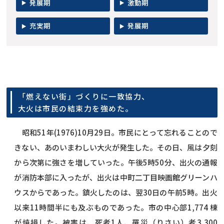
発展期
激動期
充実期
発展期
「燃えない街」づくりに一致協力、
大火は市民の結束力を強めた。
昭和51年(1976)10月29日。市民にとって忘れることので
きない、あのいまわしい大火が発生した。その日、風は夕刻
から次第に強さを増していった。午後5時50分、出火の通報
が消防本部に入ったが、出火は中町二丁目映画館グリーンハ
ウスからであった。鎮火したのは、翌30日の午前5時。出火
以来11時間半にも及ぶものであった。市の中心部1,774 棟
が焼損した。被害は、死者1人、罹災（りさい）者3,300