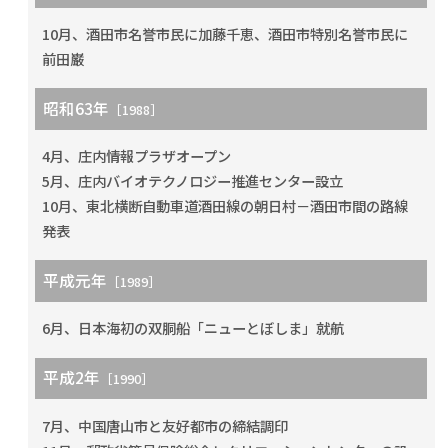
10月、酒田市名誉市民に加藤千恵、酒田市特別名誉市民に
前田巌
昭和63年
［1988］
4月、庄内情報プラザオープン
5月、庄内バイオテクノロジー推進センター設立
10月、東北横断自動車道酒田線の朝日村－酒田市間の路線
発表
平成元年
［1989］
6月、日本海初の双胴船「ニューとぼしま」就航
平成2年
［1990］
7月、中国唐山市と友好都市の締結調印