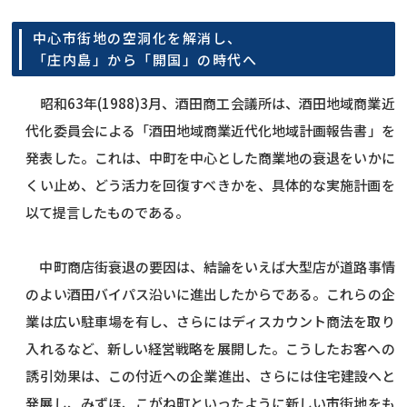
中心市街地の空洞化を解消し、
「庄内島」から「開国」の時代へ
昭和63年(1988)3月、酒田商工会議所は、酒田地域商業近
代化委員会による「酒田地域商業近代化地域計画報告書」を
発表した。これは、中町を中心とした商業地の衰退をいかに
くい止め、どう活力を回復すべきかを、具体的な実施計画を
以て提言したものである。
中町商店街衰退の要因は、結論をいえば大型店が道路事情
のよい酒田バイパス沿いに進出したからである。これらの企
業は広い駐車場を有し、さらにはディスカウント商法を取り
入れるなど、新しい経営戦略を展開した。こうしたお客への
誘引効果は、この付近への企業進出、さらには住宅建設へと
発展し、みずほ、こがね町といったように新しい市街地をも