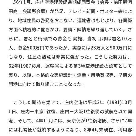
56年1月、庄内空港建設促進期成同盟会（会長・前田巖酒
田商工会議所会頭）が発足、テレビ・新聞・ポスター等によ
り、地域住民の啓発をおこない、運輸省はもとより、各関係
方面へ積極的に働きかけ、要請・陳情を繰り返していく。さ
らに、署名と街頭での募金も実施、当初目標は署名10万
人、募金500万円であったが、実際には23万人と900万円に
もなり、住民の熱意は非常に強かった。こうした努力は、
62年(1987)8月、運輸省による第3種空港建設の認可として
実り、以後、本格的な実施設計・測量・用地買収等、早期の
開港に向けて取り組むことになった。
こうした期待を乗せて、庄内空港は平成3年（1991)10月
1日、庄内－東京1往復、庄内－大阪1往復便の就航を以て開
港、そして、4年11月には、東京便が1往復増便、さらに7年
には札幌便が就航するようになり、8年4月末現在、利用客