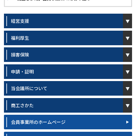
open
経営支援
open
福利厚生
open
損害保険
open
申請・証明
open
当会議所について
open
商工さかた
会員事業所のホームページ