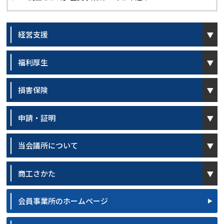
open
経営支援
open
福利厚生
open
損害保険
open
申請・証明
open
当会議所について
open
商工さかた
会員事業所のホームページ