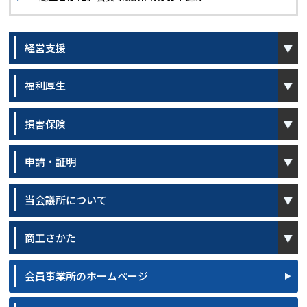
open
経営支援
open
福利厚生
open
損害保険
open
申請・証明
open
当会議所について
open
商工さかた
会員事業所のホームページ