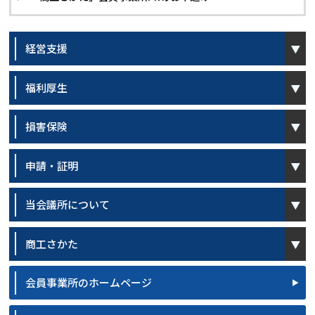
open
経営支援
open
福利厚生
open
損害保険
open
申請・証明
open
当会議所について
open
商工さかた
会員事業所のホームページ