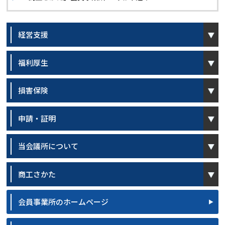
open
経営支援
open
福利厚生
open
損害保険
open
申請・証明
open
当会議所について
open
商工さかた
会員事業所のホームページ