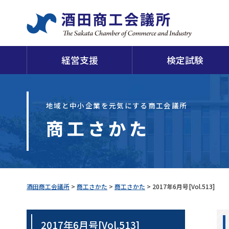
経営支援
検定試験
日
地域と中小企業を元気にする商工会議所
商工さかた
当会議所について
申請・証明
経営支援
検定試験
福利厚生
損害保険
経
酒
酒田商工会議所
>
商工さかた
>
商工さかた
>
2017年6月号[Vol.513]
2017年6月号[Vol.513]