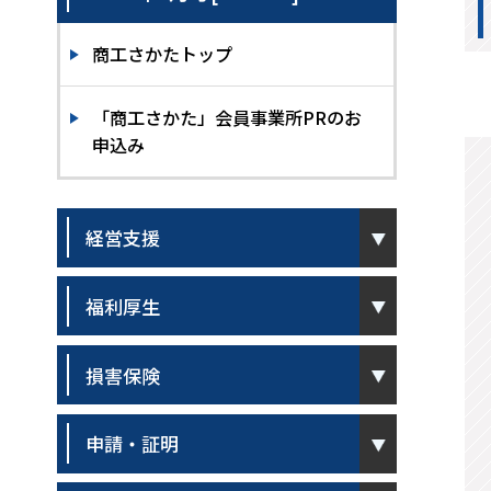
商工さかたトップ
「商工さかた」会員事業所PRのお
申込み
pen
経営支援
pen
福利厚生
pen
損害保険
pen
申請・証明