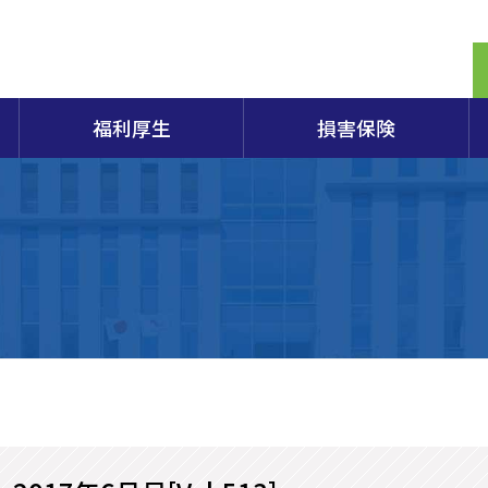
福利厚生
損害保険
定期相談
商検定試験2026年度日程のご案内
生命共済「スワン共済」
保険制度概要パンフレット
提携電子証明書の割引販売制度のご案内
商工会議所とは
経営
容器
組織
エキスパートバンク
各種検定試験の概要・申込・合格発表など
会員向け保険制度
原産地証明
入会のごあんない
小規
アク
重要事項説明書
営セーフティ共済(中小企業倒産防止共済)
田商工会議所100年の軌跡
部会
第173回日商簿記検定試験案内
特定退職金共済
総合
173回簿記検定申込書
マル経融資制度
青年部
女性
酒田市「企業支援制度」（酒田市のHPへリンク）
個人情報保護方針
経営
商工会議所の検定試験
山形県商工業振興資金融資制度（山形県のHPへリンク）
やまがたチャレンジ創業応援