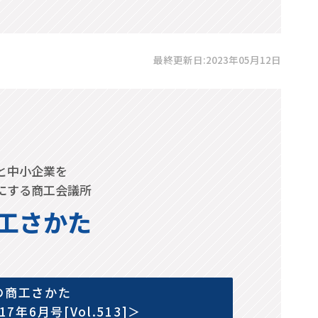
最終更新日:2023年05月12日
と中小企業を
にする商工会議所
工さかた
の商工さかた
017年6月号[Vol.513]＞