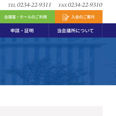
会議室・ホールのご利用
入会のご案内
申請・証明
当会議所について
安定特別相談室
包装リサイクル
図・会員数
模企業共済
セスマップ
新アクサの付帯サービス
からのお知らせ
第237回珠算能力検定試験要項･申込用紙
火災共済
会
発達支援計画