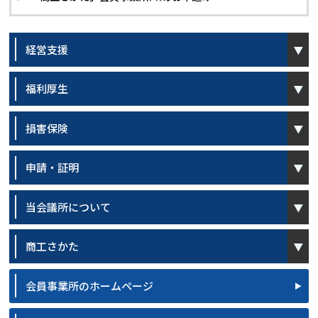
open
経営支援
open
福利厚生
open
損害保険
open
申請・証明
open
当会議所について
open
商工さかた
会員事業所のホームページ