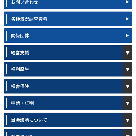
お問い合わせ
各種景況調査資料
関係団体
open
経営支援
open
福利厚生
open
損害保険
open
申請・証明
open
当会議所について
open