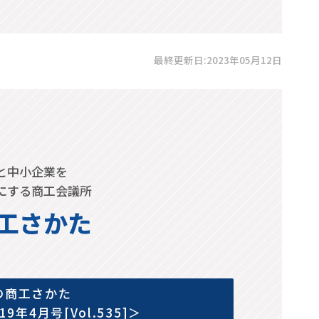
最終更新日:2023年05月12日
と中小企業を
にする商工会議所
工さかた
の商工さかた
019年4月号[Vol.535]＞