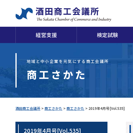
経営支援
検定試験
日
地域と中小企業を元気にする商工会議所
商工さかた
当会議所について
申請・証明
経営支援
検定試験
福利厚生
損害保険
経
酒
酒田商工会議所
>
商工さかた
>
商工さかた
>
2019年4月号[Vol.535]
2019年4月号[Vol.535]