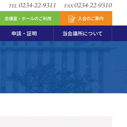
会議室・ホールのご利用
入会のご案内
申請・証明
当会議所について
安定特別相談室
包装リサイクル
図・会員数
模企業共済
セスマップ
新アクサの付帯サービス
からのお知らせ
第237回珠算能力検定試験要項･申込用紙
火災共済
会
発達支援計画