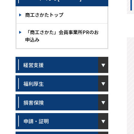
商工さかたトップ
「商工さかた」会員事業所PRのお
申込み
pen
経営支援
pen
福利厚生
pen
損害保険
pen
申請・証明