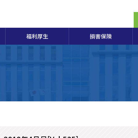
福利厚生
損害保険
定期相談
商検定試験2026年度日程のご案内
生命共済「スワン共済」
保険制度概要パンフレット
提携電子証明書の割引販売制度のご案内
商工会議所とは
経営
容器
組織
エキスパートバンク
各種検定試験の概要・申込・合格発表など
会員向け保険制度
原産地証明
入会のごあんない
小規
アク
重要事項説明書
営セーフティ共済(中小企業倒産防止共済)
田商工会議所100年の軌跡
部会
第173回日商簿記検定試験案内
特定退職金共済
総合
173回簿記検定申込書
マル経融資制度
青年部
女性
酒田市「企業支援制度」（酒田市のHPへリンク）
個人情報保護方針
経営
商工会議所の検定試験
山形県商工業振興資金融資制度（山形県のHPへリンク）
やまがたチャレンジ創業応援