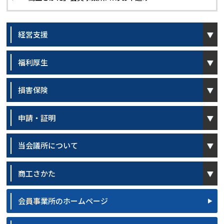
open
経営支援
open
福利厚生
open
損害保険
open
申請・証明
open
当会議所について
open
商工さかた
会員事業所のホームページ