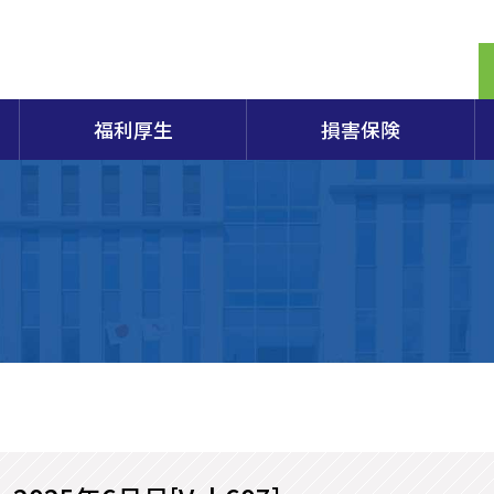
福利厚生
損害保険
定期相談
商検定試験2026年度日程のご案内
生命共済「スワン共済」
保険制度概要パンフレット
提携電子証明書の割引販売制度のご案内
商工会議所とは
経営
容器
組織
エキスパートバンク
各種検定試験の概要・申込・合格発表など
会員向け保険制度
原産地証明
入会のごあんない
小規
アク
重要事項説明書
営セーフティ共済(中小企業倒産防止共済)
田商工会議所100年の軌跡
部会
第173回日商簿記検定試験案内
特定退職金共済
総合
173回簿記検定申込書
マル経融資制度
青年部
女性
酒田市「企業支援制度」（酒田市のHPへリンク）
個人情報保護方針
経営
商工会議所の検定試験
山形県商工業振興資金融資制度（山形県のHPへリンク）
やまがたチャレンジ創業応援