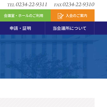
会議室・ホールのご利用
入会のご案内
申請・証明
当会議所について
安定特別相談室
包装リサイクル
図・会員数
模企業共済
セスマップ
新アクサの付帯サービス
からのお知らせ
第237回珠算能力検定試験要項･申込用紙
火災共済
会
発達支援計画