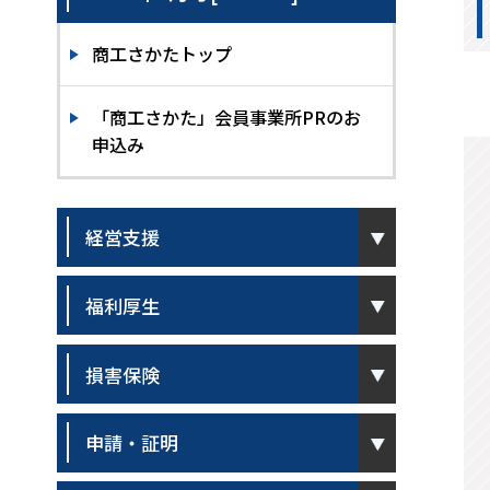
商工さかたトップ
「商工さかた」会員事業所PRのお
申込み
pen
経営支援
pen
福利厚生
pen
損害保険
pen
申請・証明