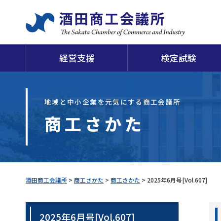
経営支援
検定試験
日
地域と中小企業を元気にする商工会議所
商工さかた
当会議所について
申請・証明
経営支援
検定試験
福利厚生
損害保険
経
酒
酒田商工会議所
>
商工さかた
>
商工さかた
>
2025年6月号[Vol.607]
2025年6月号[Vol.607]