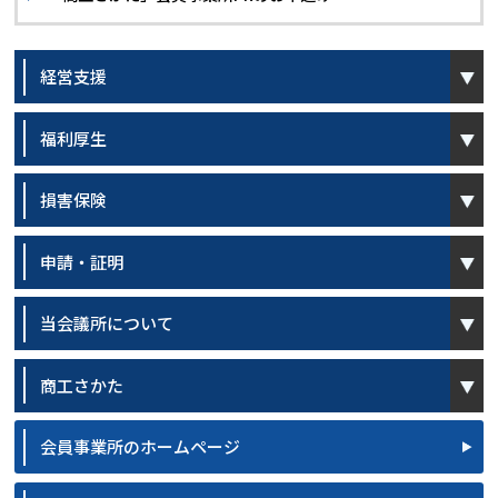
open
経営支援
open
福利厚生
open
損害保険
open
申請・証明
open
当会議所について
open
商工さかた
会員事業所のホームページ