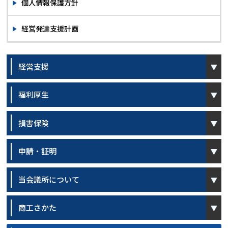
個人情報保護方針
経営発達支援計画
open
経営支援
open
福利厚生
open
損害保険
open
申請・証明
open
当会議所について
open
商工さかた