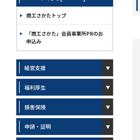
商工さかたトップ
「商工さかた」会員事業所PRのお
申込み
pen
経営支援
pen
福利厚生
pen
損害保険
pen
申請・証明