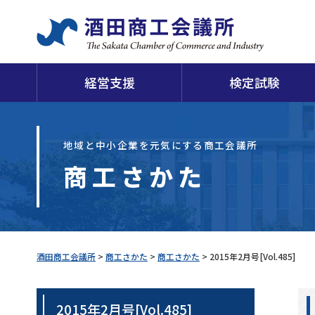
経営支援
検定試験
日
地域と中小企業を元気にする商工会議所
商工さかた
当会議所について
申請・証明
経営支援
検定試験
福利厚生
損害保険
経
酒
酒田商工会議所
>
商工さかた
>
商工さかた
>
2015年2月号[Vol.485]
2015年2月号[Vol.485]