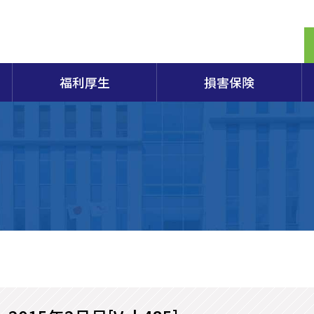
福利厚生
損害保険
定期相談
商検定試験2026年度日程のご案内
生命共済「スワン共済」
保険制度概要パンフレット
提携電子証明書の割引販売制度のご案内
商工会議所とは
経営
容器
組織
エキスパートバンク
各種検定試験の概要・申込・合格発表など
会員向け保険制度
原産地証明
入会のごあんない
小規
アク
重要事項説明書
営セーフティ共済(中小企業倒産防止共済)
田商工会議所100年の軌跡
部会
第173回日商簿記検定試験案内
特定退職金共済
総合
173回簿記検定申込書
マル経融資制度
青年部
女性
酒田市「企業支援制度」（酒田市のHPへリンク）
個人情報保護方針
経営
商工会議所の検定試験
山形県商工業振興資金融資制度（山形県のHPへリンク）
やまがたチャレンジ創業応援