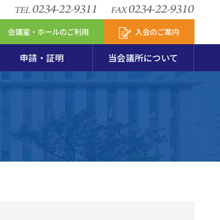
会議室・ホールのご利用
入会のご案内
申請・証明
当会議所について
安定特別相談室
包装リサイクル
図・会員数
模企業共済
セスマップ
新アクサの付帯サービス
からのお知らせ
第237回珠算能力検定試験要項･申込用紙
火災共済
会
発達支援計画