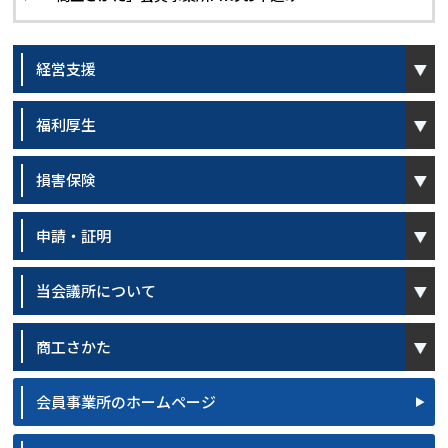
open
経営支援
open
福利厚生
open
損害保険
open
申請・証明
open
当会議所について
open
商工さかた
会員事業所のホームページ